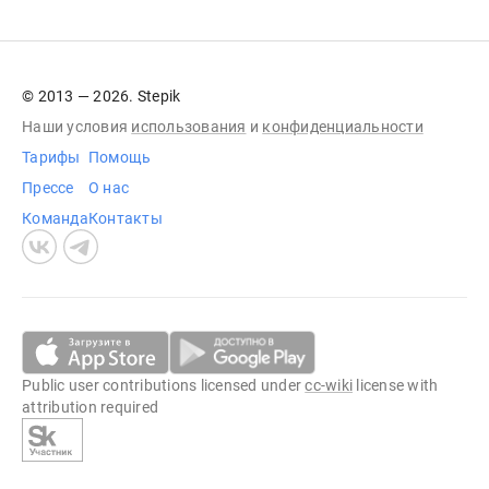
© 2013 — 2026. Stepik
Наши условия
использования
и
конфиденциальности
Тарифы
Помощь
Прессе
О нас
Команда
Контакты
Public user contributions licensed under
cc-wiki
license with
attribution required