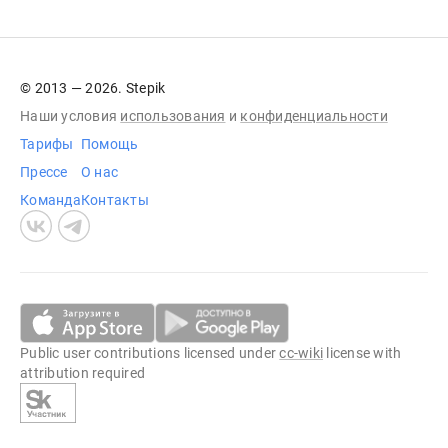
© 2013 — 2026. Stepik
Наши условия
использования
и
конфиденциальности
Тарифы
Помощь
Прессе
О нас
Команда
Контакты
Public user contributions licensed under
cc-wiki
license with
attribution required