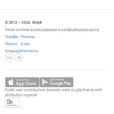
© 2013 — 2026. Stepik
Наши условия
использования
и
конфиденциальности
Тарифы
Помощь
Прессе
О нас
Команда
Контакты
Public user contributions licensed under
cc-wiki
license with
attribution required