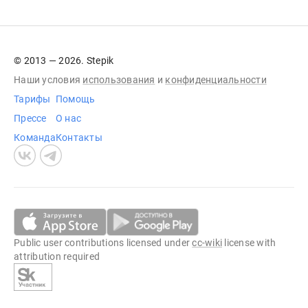
© 2013 — 2026. Stepik
Наши условия
использования
и
конфиденциальности
Тарифы
Помощь
Прессе
О нас
Команда
Контакты
Public user contributions licensed under
cc-wiki
license with
attribution required