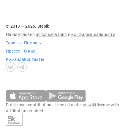
© 2013 — 2026. Stepik
Наши условия
использования
и
конфиденциальности
Тарифы
Помощь
Прессе
О нас
Команда
Контакты
Public user contributions licensed under
cc-wiki
license with
attribution required