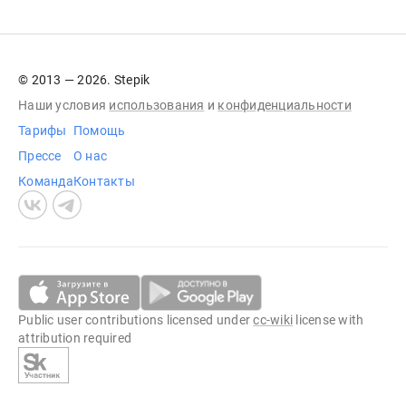
© 2013 — 2026. Stepik
Наши условия
использования
и
конфиденциальности
Тарифы
Помощь
Прессе
О нас
Команда
Контакты
Public user contributions licensed under
cc-wiki
license with
attribution required