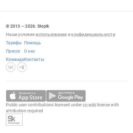
© 2013 — 2026. Stepik
Наши условия
использования
и
конфиденциальности
Тарифы
Помощь
Прессе
О нас
Команда
Контакты
Public user contributions licensed under
cc-wiki
license with
attribution required