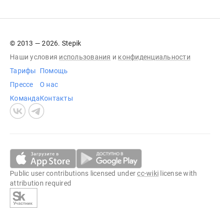
© 2013 — 2026. Stepik
Наши условия
использования
и
конфиденциальности
Тарифы
Помощь
Прессе
О нас
Команда
Контакты
Public user contributions licensed under
cc-wiki
license with
attribution required