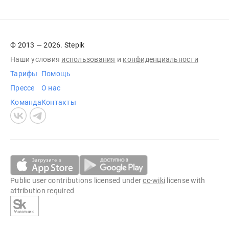
© 2013 — 2026. Stepik
Наши условия
использования
и
конфиденциальности
Тарифы
Помощь
Прессе
О нас
Команда
Контакты
Public user contributions licensed under
cc-wiki
license with
attribution required