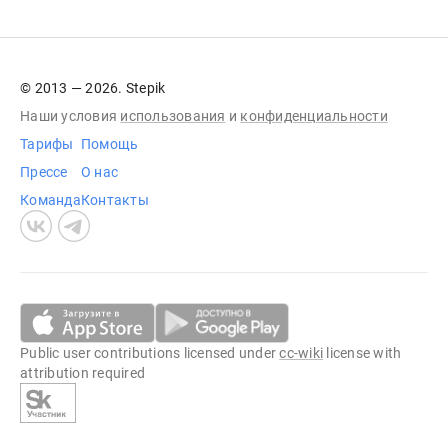
© 2013 — 2026. Stepik
Наши условия
использования
и
конфиденциальности
Тарифы
Помощь
Прессе
О нас
Команда
Контакты
Public user contributions licensed under
cc-wiki
license with
attribution required