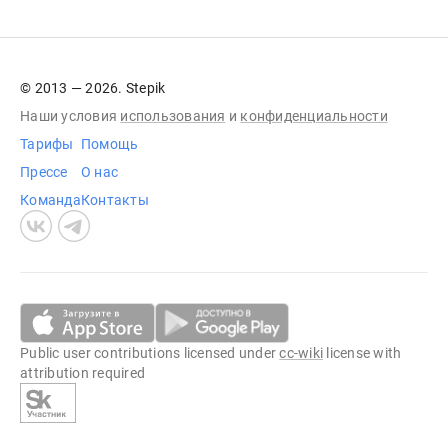
© 2013 — 2026. Stepik
Наши условия
использования
и
конфиденциальности
Тарифы
Помощь
Прессе
О нас
Команда
Контакты
Public user contributions licensed under
cc-wiki
license with
attribution required