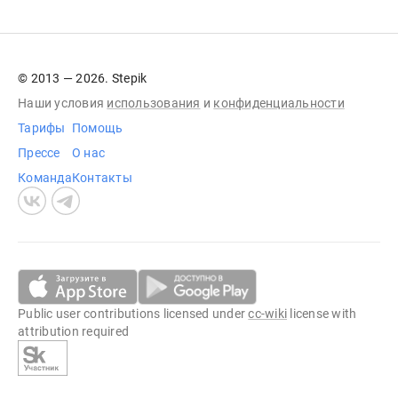
© 2013 — 2026. Stepik
Наши условия
использования
и
конфиденциальности
Тарифы
Помощь
Прессе
О нас
Команда
Контакты
Public user contributions licensed under
cc-wiki
license with
attribution required