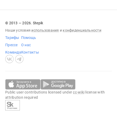
© 2013 — 2026. Stepik
Наши условия
использования
и
конфиденциальности
Тарифы
Помощь
Прессе
О нас
Команда
Контакты
Public user contributions licensed under
cc-wiki
license with
attribution required