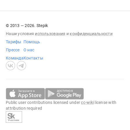
© 2013 — 2026. Stepik
Наши условия
использования
и
конфиденциальности
Тарифы
Помощь
Прессе
О нас
Команда
Контакты
Public user contributions licensed under
cc-wiki
license with
attribution required