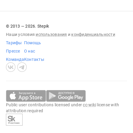
© 2013 — 2026. Stepik
Наши условия
использования
и
конфиденциальности
Тарифы
Помощь
Прессе
О нас
Команда
Контакты
Public user contributions licensed under
cc-wiki
license with
attribution required