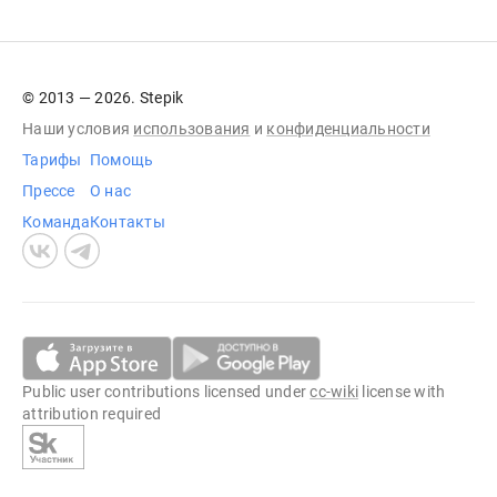
© 2013 — 2026. Stepik
Наши условия
использования
и
конфиденциальности
Тарифы
Помощь
Прессе
О нас
Команда
Контакты
Public user contributions licensed under
cc-wiki
license with
attribution required