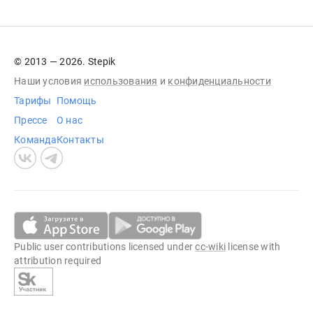
© 2013 — 2026. Stepik
Наши условия
использования
и
конфиденциальности
Тарифы
Помощь
Прессе
О нас
Команда
Контакты
Public user contributions licensed under
cc-wiki
license with
attribution required