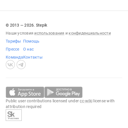
© 2013 — 2026. Stepik
Наши условия
использования
и
конфиденциальности
Тарифы
Помощь
Прессе
О нас
Команда
Контакты
Public user contributions licensed under
cc-wiki
license with
attribution required