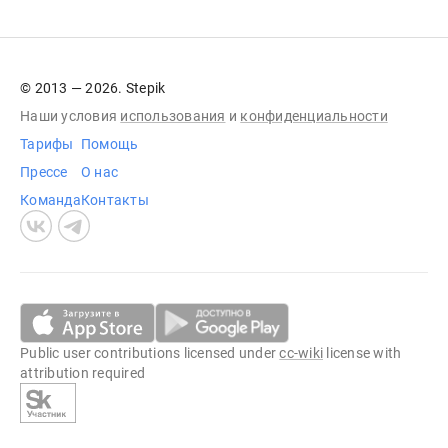
© 2013 — 2026. Stepik
Наши условия
использования
и
конфиденциальности
Тарифы
Помощь
Прессе
О нас
Команда
Контакты
Public user contributions licensed under
cc-wiki
license with
attribution required