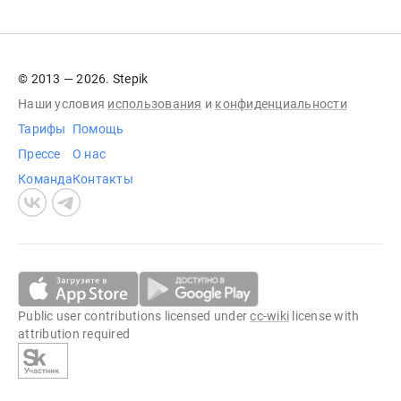
© 2013 — 2026. Stepik
Наши условия
использования
и
конфиденциальности
Тарифы
Помощь
Прессе
О нас
Команда
Контакты
Public user contributions licensed under
cc-wiki
license with
attribution required