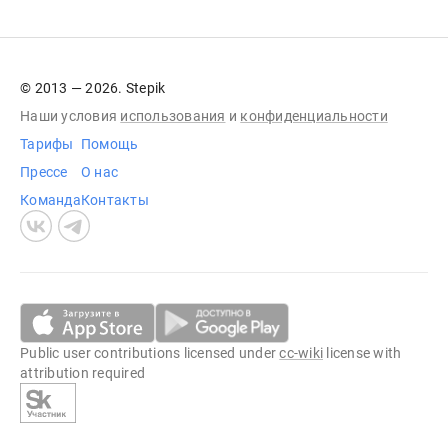
© 2013 — 2026. Stepik
Наши условия
использования
и
конфиденциальности
Тарифы
Помощь
Прессе
О нас
Команда
Контакты
Public user contributions licensed under
cc-wiki
license with
attribution required