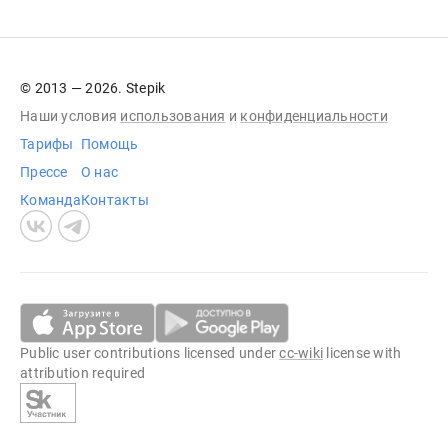
© 2013 — 2026. Stepik
Наши условия
использования
и
конфиденциальности
Тарифы
Помощь
Прессе
О нас
Команда
Контакты
Public user contributions licensed under
cc-wiki
license with
attribution required