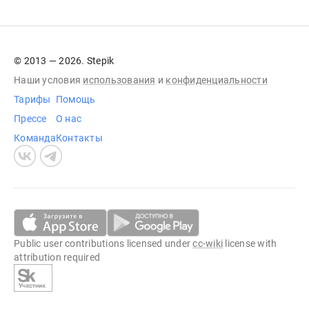
© 2013 — 2026. Stepik
Наши условия
использования
и
конфиденциальности
Тарифы
Помощь
Прессе
О нас
Команда
Контакты
Public user contributions licensed under
cc-wiki
license with
attribution required