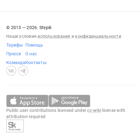
© 2013 — 2026. Stepik
Наши условия
использования
и
конфиденциальности
Тарифы
Помощь
Прессе
О нас
Команда
Контакты
Public user contributions licensed under
cc-wiki
license with
attribution required