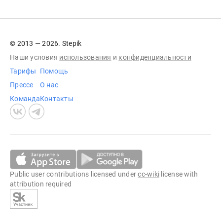
© 2013 — 2026. Stepik
Наши условия
использования
и
конфиденциальности
Тарифы
Помощь
Прессе
О нас
Команда
Контакты
Public user contributions licensed under
cc-wiki
license with
attribution required