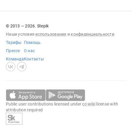
© 2013 — 2026. Stepik
Наши условия
использования
и
конфиденциальности
Тарифы
Помощь
Прессе
О нас
Команда
Контакты
Public user contributions licensed under
cc-wiki
license with
attribution required