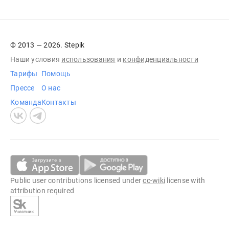
© 2013 — 2026. Stepik
Наши условия
использования
и
конфиденциальности
Тарифы
Помощь
Прессе
О нас
Команда
Контакты
Public user contributions licensed under
cc-wiki
license with
attribution required