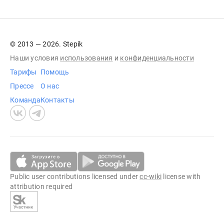
© 2013 — 2026. Stepik
Наши условия
использования
и
конфиденциальности
Тарифы
Помощь
Прессе
О нас
Команда
Контакты
Public user contributions licensed under
cc-wiki
license with
attribution required