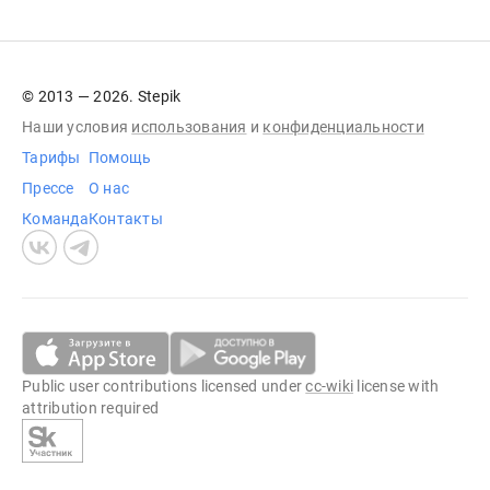
© 2013 — 2026. Stepik
Наши условия
использования
и
конфиденциальности
Тарифы
Помощь
Прессе
О нас
Команда
Контакты
Public user contributions licensed under
cc-wiki
license with
attribution required