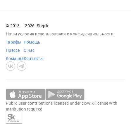
© 2013 — 2026. Stepik
Наши условия
использования
и
конфиденциальности
Тарифы
Помощь
Прессе
О нас
Команда
Контакты
Public user contributions licensed under
cc-wiki
license with
attribution required