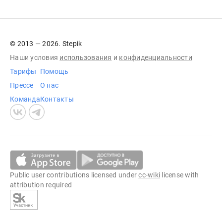
© 2013 — 2026. Stepik
Наши условия
использования
и
конфиденциальности
Тарифы
Помощь
Прессе
О нас
Команда
Контакты
Public user contributions licensed under
cc-wiki
license with
attribution required