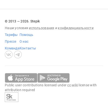
© 2013 — 2026. Stepik
Наши условия
использования
и
конфиденциальности
Тарифы
Помощь
Прессе
О нас
Команда
Контакты
Public user contributions licensed under
cc-wiki
license with
attribution required