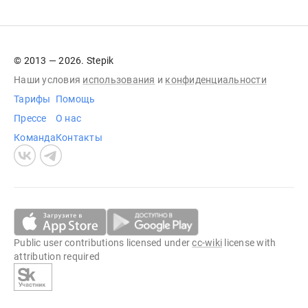
© 2013 — 2026. Stepik
Наши условия
использования
и
конфиденциальности
Тарифы
Помощь
Прессе
О нас
Команда
Контакты
Public user contributions licensed under
cc-wiki
license with
attribution required