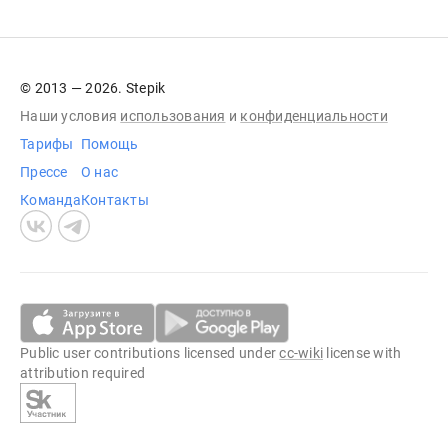
© 2013 — 2026. Stepik
Наши условия
использования
и
конфиденциальности
Тарифы
Помощь
Прессе
О нас
Команда
Контакты
Public user contributions licensed under
cc-wiki
license with
attribution required