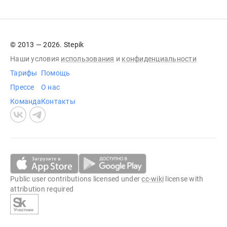
© 2013 — 2026. Stepik
Наши условия
использования
и
конфиденциальности
Тарифы
Помощь
Прессе
О нас
Команда
Контакты
Public user contributions licensed under
cc-wiki
license with
attribution required