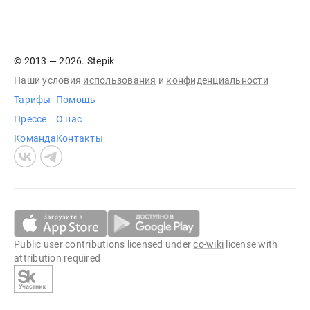
© 2013 — 2026. Stepik
Наши условия
использования
и
конфиденциальности
Тарифы
Помощь
Прессе
О нас
Команда
Контакты
Public user contributions licensed under
cc-wiki
license with
attribution required