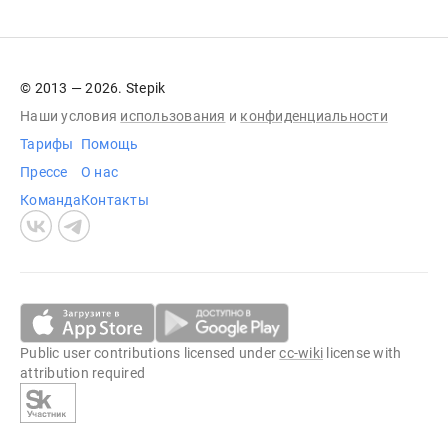
© 2013 — 2026. Stepik
Наши условия
использования
и
конфиденциальности
Тарифы
Помощь
Прессе
О нас
Команда
Контакты
Public user contributions licensed under
cc-wiki
license with
attribution required