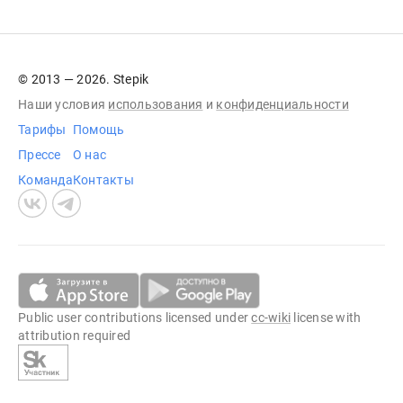
© 2013 — 2026. Stepik
Наши условия
использования
и
конфиденциальности
Тарифы
Помощь
Прессе
О нас
Команда
Контакты
Public user contributions licensed under
cc-wiki
license with
attribution required