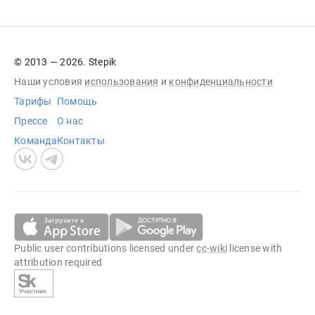
© 2013 — 2026. Stepik
Наши условия
использования
и
конфиденциальности
Тарифы
Помощь
Прессе
О нас
Команда
Контакты
Public user contributions licensed under
cc-wiki
license with
attribution required