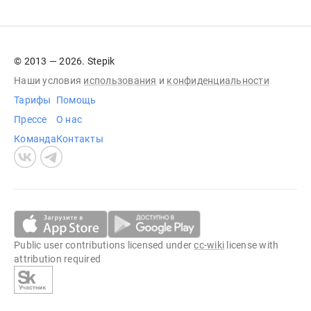
© 2013 — 2026. Stepik
Наши условия
использования
и
конфиденциальности
Тарифы
Помощь
Прессе
О нас
Команда
Контакты
Public user contributions licensed under
cc-wiki
license with
attribution required