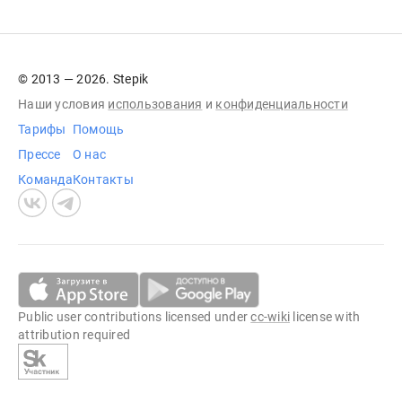
© 2013 — 2026. Stepik
Наши условия
использования
и
конфиденциальности
Тарифы
Помощь
Прессе
О нас
Команда
Контакты
Public user contributions licensed under
cc-wiki
license with
attribution required