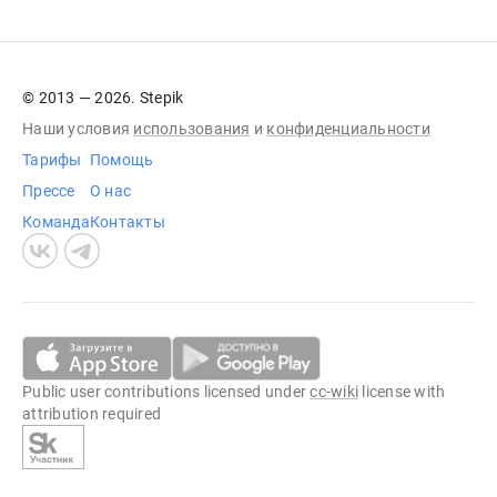
© 2013 — 2026. Stepik
Наши условия
использования
и
конфиденциальности
Тарифы
Помощь
Прессе
О нас
Команда
Контакты
Public user contributions licensed under
cc-wiki
license with
attribution required