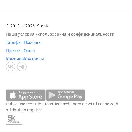
© 2013 — 2026. Stepik
Наши условия
использования
и
конфиденциальности
Тарифы
Помощь
Прессе
О нас
Команда
Контакты
Public user contributions licensed under
cc-wiki
license with
attribution required