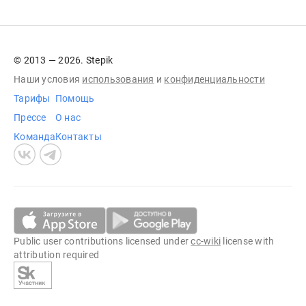
© 2013 — 2026. Stepik
Наши условия
использования
и
конфиденциальности
Тарифы
Помощь
Прессе
О нас
Команда
Контакты
Public user contributions licensed under
cc-wiki
license with
attribution required