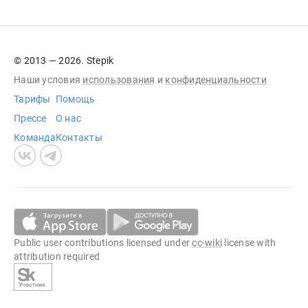
© 2013 — 2026. Stepik
Наши условия
использования
и
конфиденциальности
Тарифы
Помощь
Прессе
О нас
Команда
Контакты
Public user contributions licensed under
cc-wiki
license with
attribution required