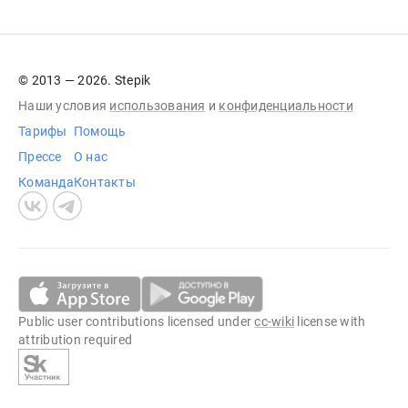
© 2013 — 2026. Stepik
Наши условия
использования
и
конфиденциальности
Тарифы
Помощь
Прессе
О нас
Команда
Контакты
Public user contributions licensed under
cc-wiki
license with
attribution required