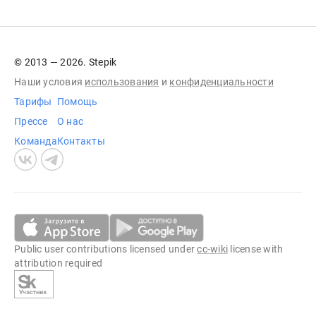
© 2013 — 2026. Stepik
Наши условия
использования
и
конфиденциальности
Тарифы
Помощь
Прессе
О нас
Команда
Контакты
Public user contributions licensed under
cc-wiki
license with
attribution required