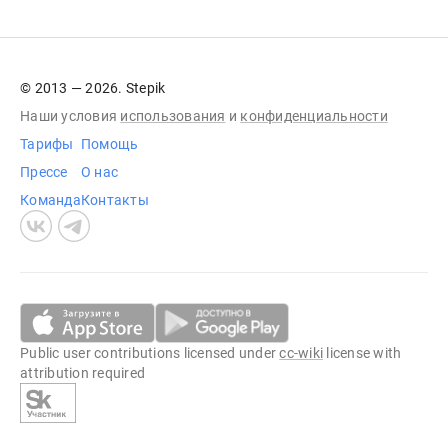
© 2013 — 2026. Stepik
Наши условия
использования
и
конфиденциальности
Тарифы
Помощь
Прессе
О нас
Команда
Контакты
Public user contributions licensed under
cc-wiki
license with
attribution required