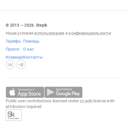
© 2013 — 2026. Stepik
Наши условия
использования
и
конфиденциальности
Тарифы
Помощь
Прессе
О нас
Команда
Контакты
Public user contributions licensed under
cc-wiki
license with
attribution required