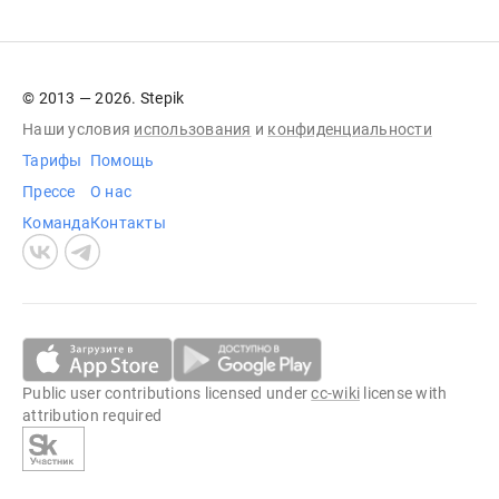
© 2013 — 2026. Stepik
Наши условия
использования
и
конфиденциальности
Тарифы
Помощь
Прессе
О нас
Команда
Контакты
Public user contributions licensed under
cc-wiki
license with
attribution required